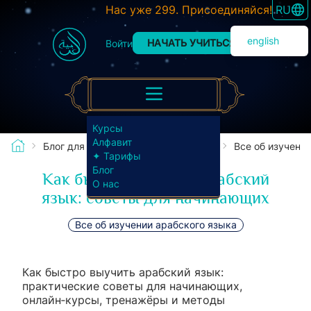
SWITC
Нас уже 299. Присоединяйся!
RU
english
НАЧАТЬ УЧИТЬСЯ
Войти
Курсы
Алфавит
Блог для изучающих арабский язык
Все об изучени
✦ Тарифы
Блог
Как быстро выучить арабский
О нас
язык: советы для начинающих
Все об изучении арабского языка
Как быстро выучить арабский язык:
практические советы для начинающих,
онлайн‑курсы, тренажёры и методы