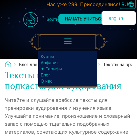
SWITC
Нас уже 299. Присоединяйся!
RU
english
НАЧАТЬ УЧИТЬСЯ
Войти
Курсы
Алфавит
Блог для изучающих арабский язык
Тексты на араб
✦ Тарифы
Тексты на арабском и
Блог
О нас
подкасты для аудирования
Читайте и слушайте арабские тексты для
тренировки аудирования и изучения языка.
Улучшайте понимание, произношение и словарный
запас с помощью тщательно подобранных
материалов, сочетающих культурное содержание