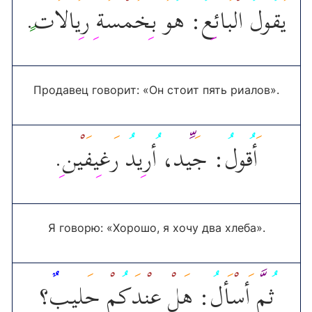
.
ت
الا
ي
ر
ة
س
م
خ
ب
و
: ه
ع
ائ
ب
ال
ول
ق
ي
Продавец говорит: «Он стоит пять риалов».
.
ن
ي
يف
غ
ر
يد
ر
د، أ
ي
: ج
ول
ق
أ
Я говорю: «Хорошо, я хочу два хлеба».
ث
م
أ
س
أ
ل
: ه
ل
ع
ن
د
ك
م
ح
ل
يب
؟