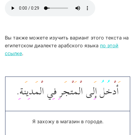
Вы также можете изучить вариант этого текста на
египетском диалекте арабского языка
по этой
ссылке
.
.
ة
ين
د
م
ي ال
ف
ر
ج
ت
م
ى ال
ل
إ
ل
خ
د
أ
Я захожу в магазин в городе.