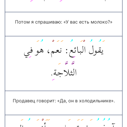
Потом я спрашиваю: «У вас есть молоко?»
ي
ق
ول
ال
ب
ائ
ع
: ن
ع
م
، ه
و
ف
ي
.
ة
ج
لا
الث
Продавец говорит: «Да, он в холодильнике».