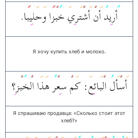
أ
ر
يد
أ
ن
أ
ش
ت
ر
ي
خ
ب
ز
ا و
ح
ل
يب
ا.
Я хочу купить хлеб и молоко.
أ
س
أ
ل
ال
ب
ائ
ع
: ك
م
س
ع
ر
ه
ذ
ا ال
خ
ب
ز
؟
Я спрашиваю продавца: «Сколько стоит этот
хлеб?»