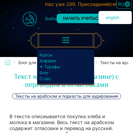
SWITC
Нас уже 299. Присоединяйся!
RU
english
НАЧАТЬ УЧИТЬСЯ
Войти
Курсы
Алфавит
Блог для изучающих арабский язык
Тексты на араб
✦ Тарифы
Блог
Текст на арабском (В магазине) с
О нас
переводом и огласовками
Тексты на арабском и подкасты для аудирования
В тексте описиывается покупка хлеба и
молока в магазине. Весь текст на арабском
содержит огласовки и перевод на русский.