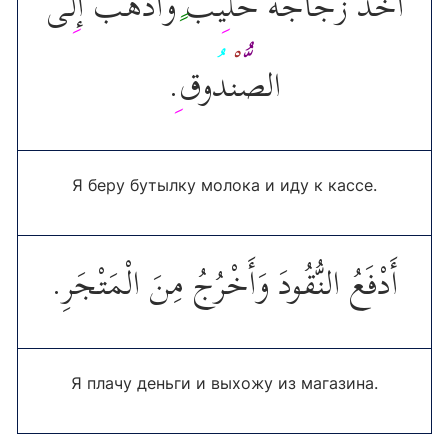
آخ
ذ
ز
ج
اج
ة
ح
ل
يب
و
أ
ذ
ه
ب
إ
ل
ى
.
وق
د
ن
الص
Я беру бутылку молока и иду к кассе.
أَدْفَعُ النُّقُودَ وَأَخْرُجُ مِنَ الْمَتْجَرِ.
Я плачу деньги и выхожу из магазина.