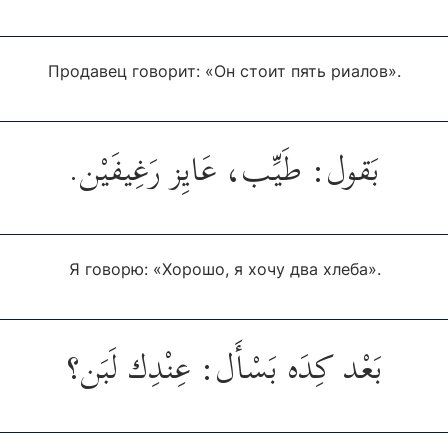
Продавец говорит: «Он стоит пять риалов».
بَقول: طَيِّب، عَايِز رَغِيفَيْن.
Я говорю: «Хорошо, я хочу два хлеба».
بَعْد كِدَه بَسْأَل: عِنْدِك لَبَن؟