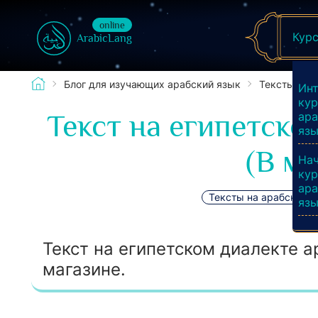
online
Кур
ArabicLang
Блог для изучающих арабский язык
Тексты на 
Ин
кур
Текст на египетско
ара
яз
(В ма
На
кур
ара
Тексты на арабском 
яз
Текст на египетском диалекте а
магазине.