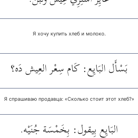
Я хочу купить хлеб и молоко.
بَسْأَل البَايِع: كَام سِعْر العِيش دَه؟
Я спрашиваю продавца: «Сколько стоит этот хлеб?»
البَايِع بِيقول: بِخَمْسَة جُنَيْه.