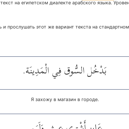
текст на египетском диалекте арабского языка. Уровен
 и прослушать этот же вариант текста на стандартно
بَدْخُل السُّوق فِي الْمَدِينَة.
Я захожу в магазин в городе.
عَايِز أَشْتِرِي عِيش وَلَبَن.