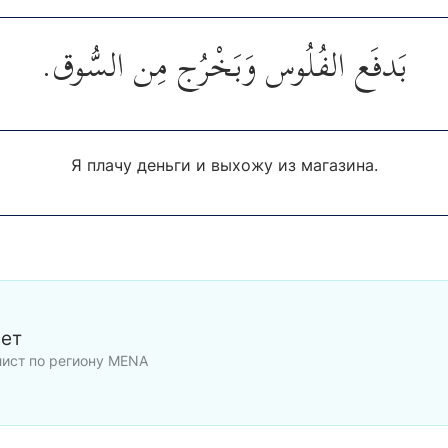
بَدفَع الفُلُوس وَبَخْرُج مِن السُّوق.
Я плачу деньги и выхожу из магазина.
Бет
лист по региону MENA