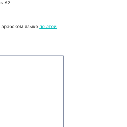
ь А2.
м арабском языке
по этой