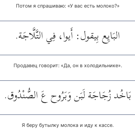
Потом я спрашиваю: «У вас есть молоко?»
البَايِع بِيقول: أَيوا، فِي التَّلَّاجَة.
Продавец говорит: «Да, он в холодильнике».
بَاخُد زُجَاجَة لَبَن وَبَرُوح عَ الصُّنْدُوق.
Я беру бутылку молока и иду к кассе.