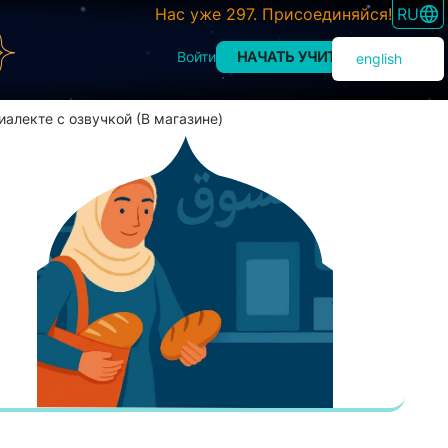
SWITC
Нас уже 297. Присоединяйся!
RU
НАЧАТЬ УЧИТЬСЯ
Войти
english
иалекте с озвучкой (В магазине)